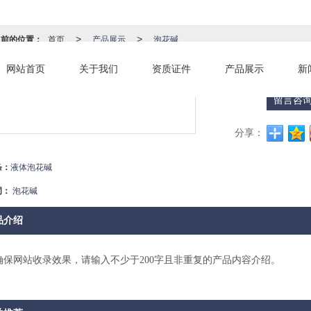
当前的位置：
首页
产品展示
泡花碱
>
>
网站首页
关于我们
资质证件
产品展示
新
泡花碱
留言咨
分享：
条：
液体泡花碱
词：
泡花碱
品介绍
确保网站收录效果，请输入不少于200字且非重复的产品内容介绍。